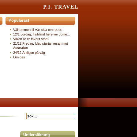
P.I. TRAVEL
Populärast
Välkommen till vår sida om resor.
12/1 Lördag; Taihland here we come…
Vilken är er favorit stad?
21/12 Fredag; Idag startar resan mot
Australien
24/12 Äntligen på väg
Om oss
Undersökning