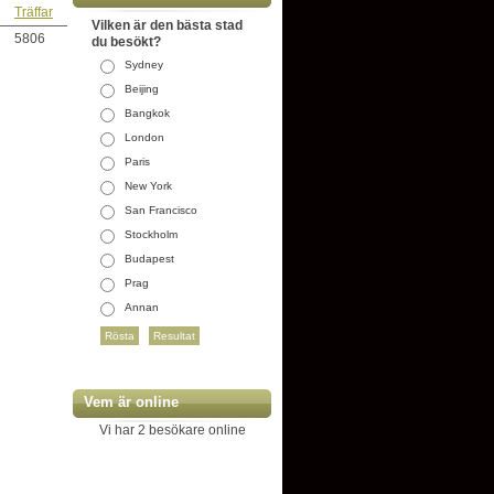
Träffar
Vilken är den bästa stad
5806
du besökt?
Sydney
Beijing
Bangkok
London
Paris
New York
San Francisco
Stockholm
Budapest
Prag
Annan
Vem är online
Vi har 2 besökare online