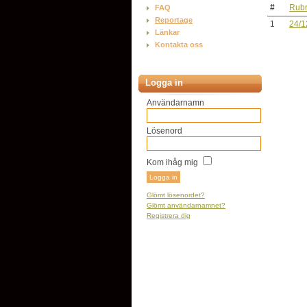
#
Rubr
FAQ
Reportage
1
24/1
Länkar
Kontakta oss
Logga in
Användarnamn
Lösenord
Kom ihåg mig
Glömt lösenordet?
Glömt användarnamnet?
Registrera dig