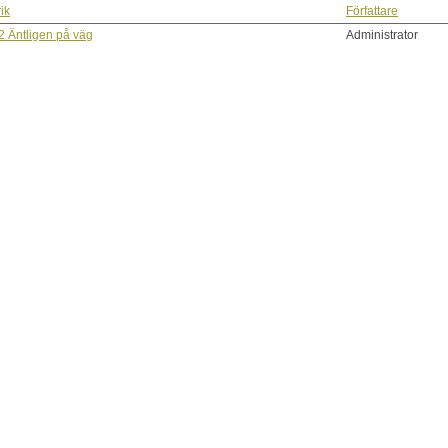
ik
Författare
2 Äntligen på väg
Administrator