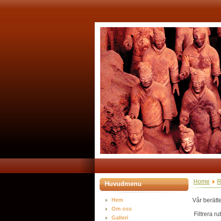
Home
R
Huvudmenu
Hem
Vår berätt
Om oss
Filtrera r
Galleri