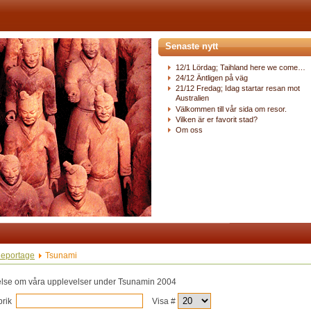
Senaste nytt
12/1 Lördag; Taihland here we come…
24/12 Äntligen på väg
21/12 Fredag; Idag startar resan mot
Australien
Välkommen till vår sida om resor.
Vilken är er favorit stad?
Om oss
eportage
Tsunami
else om våra upplevelser under Tsunamin 2004
ubrik
Visa #