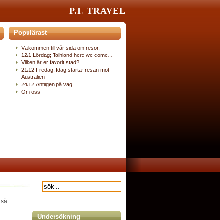
P.I. TRAVEL
Populärast
Välkommen till vår sida om resor.
12/1 Lördag; Taihland here we come…
Vilken är er favorit stad?
21/12 Fredag; Idag startar resan mot
Australien
24/12 Äntligen på väg
Om oss
 så
Undersökning