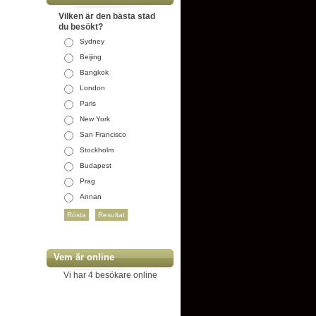
Vilken är den bästa stad
du besökt?
Sydney
Beijing
Bangkok
London
Paris
New York
San Francisco
Stockholm
Budapest
Prag
Annan
Vem är online
Vi har 4 besökare online