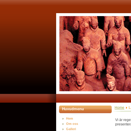
Home
L
Huvudmenu
Hem
Vi är rege
Om oss
presentera
Galleri