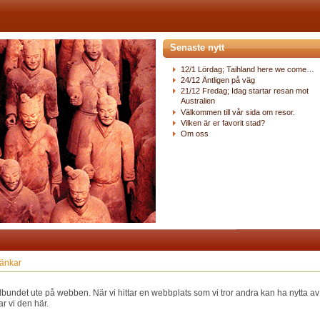
Senaste nytt
12/1 Lördag; Taihland here we come…
24/12 Äntligen på väg
21/12 Fredag; Idag startar resan mot
Australien
Välkommen till vår sida om resor.
Vilken är er favorit stad?
Om oss
änkar
lbundet ute på webben. När vi hittar en webbplats som vi tror andra kan ha nytta av
r vi den här.