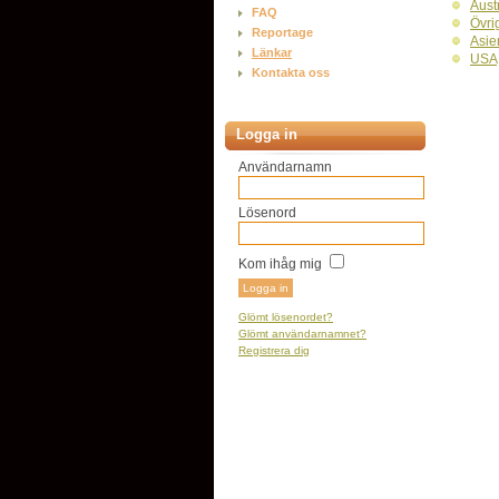
Aust
FAQ
Övri
Reportage
Asie
Länkar
USA
Kontakta oss
Logga in
Användarnamn
Lösenord
Kom ihåg mig
Glömt lösenordet?
Glömt användarnamnet?
Registrera dig