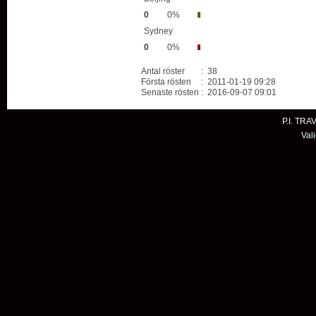
0
0%
Sydney
0
0%
Antal röster
: 38
Första rösten
: 2011-01-19 09:28
Senaste rösten
: 2016-09-07 09:01
P.I. TRA
Val