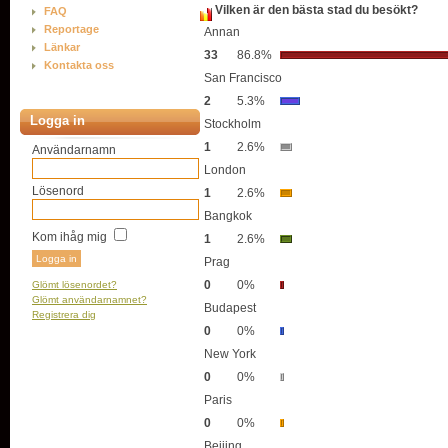
Vilken är den bästa stad du besökt?
FAQ
Reportage
Annan
Länkar
33
86.8%
Kontakta oss
San Francisco
2
5.3%
Logga in
Stockholm
1
2.6%
Användarnamn
London
Lösenord
1
2.6%
Bangkok
Kom ihåg mig
1
2.6%
Prag
0
0%
Glömt lösenordet?
Glömt användarnamnet?
Budapest
Registrera dig
0
0%
New York
0
0%
Paris
0
0%
Beijing