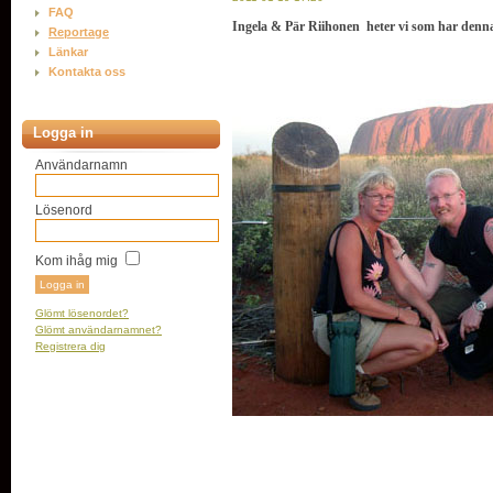
FAQ
Ingela & Pär Riihonen heter vi som har denna
Reportage
Länkar
Kontakta oss
Logga in
Användarnamn
Lösenord
Kom ihåg mig
Glömt lösenordet?
Glömt användarnamnet?
Registrera dig