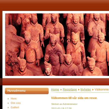
Home
Reportage
Nyheter
Välkommen t
Huvudmenu
Välkommen till vår sida om resor.
Hem
Om oss
Skrivet av Administrator
Galleri
2011-01-19 17:26