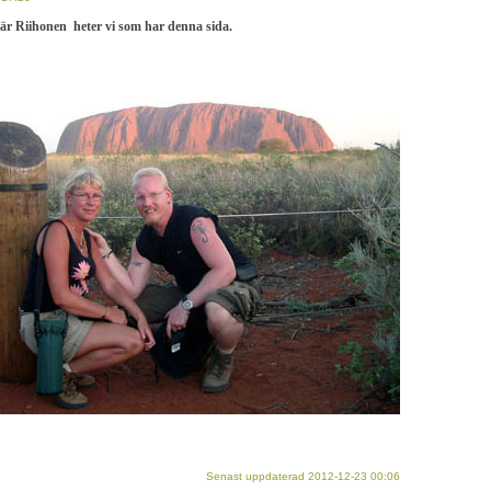
är Riihonen heter vi som har denna sida.
Senast uppdaterad 2012-12-23 00:06