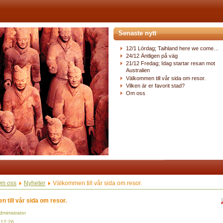
Senaste nytt
12/1 Lördag; Taihland here we come…
24/12 Äntligen på väg
21/12 Fredag; Idag startar resan mot
Australien
Välkommen till vår sida om resor.
Vilken är er favorit stad?
Om oss
m oss
Nyheter
Välkommen till vår sida om resor.
 till vår sida om resor.
dministrator
 17:26