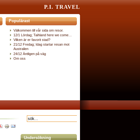
P.I. TRAVEL
Populärast
Välkommen till vår sida om resor.
12/1 Lördag; Taihland here we come…
Vilken är er favorit stad?
21/12 Fredag; Idag startar resan mot
Australien
24/12 Äntligen på väg
Om oss
Undersökning