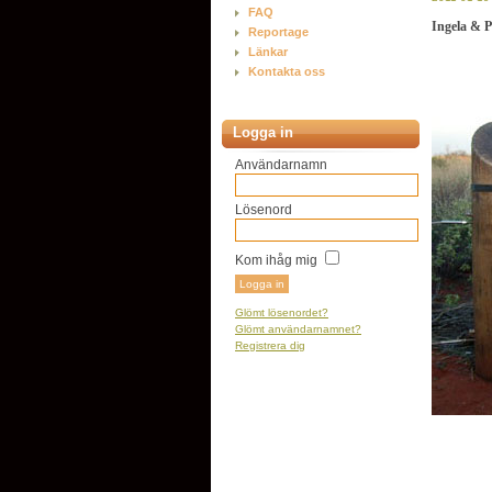
FAQ
Ingela & P
Reportage
Länkar
Kontakta oss
Logga in
Användarnamn
Lösenord
Kom ihåg mig
Glömt lösenordet?
Glömt användarnamnet?
Registrera dig