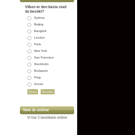
Vilken är den bästa stad
du besökt?
Sydney
Beijing
Bangkok
London
Paris
New York
San Francisco
Stockholm
Budapest
Prag
Annan
Vem är online
Vi har 2 besökare online