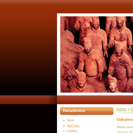
Home
O
Huvudmenu
Välkommen
Hem
Om oss
Skrivet av A
Galleri
2011-01-19