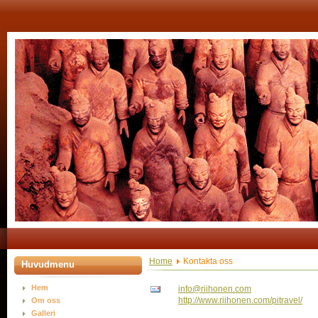
Home
Kontakta oss
Huvudmenu
Hem
info@riihonen.com
http://www.riihonen.com/pitravel/
Om oss
Galleri